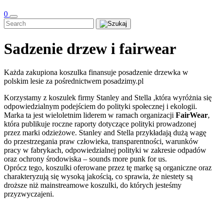
0
Sadzenie drzew i fairwear
Każda zakupiona koszulka finansuje posadzenie drzewka w
polskim lesie za pośrednictwem posadzimy.pl
Korzystamy z koszulek firmy Stanley and Stella ,która wyróżnia się
odpowiedzialnym podejściem do polityki społecznej i ekologii.
Marka ta jest wieloletnim liderem w ramach organizacji
FairWear
,
która publikuje roczne raporty dotyczące polityki prowadzonej
przez marki odzieżowe. Stanley and Stella przykładają dużą wagę
do przestrzegania praw człowieka, transparentności, warunków
pracy w fabrykach, odpowiedzialnej polityki w zakresie odpadów
oraz ochrony środowiska – sounds more punk for us.
Oprócz tego, koszulki oferowane przez tę markę są organiczne oraz
charakteryzują się wysoką jakością, co sprawia, że niestety są
droższe niż mainstreamowe koszulki, do których jesteśmy
przyzwyczajeni.