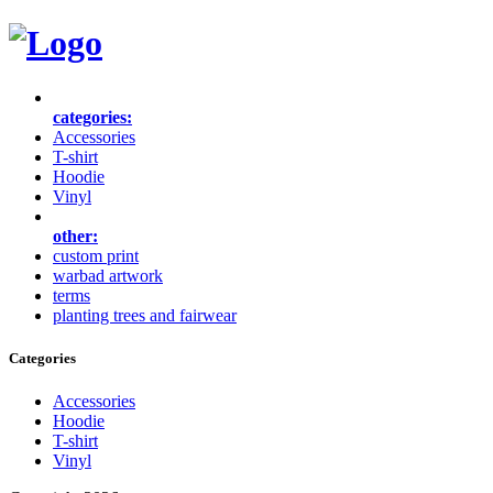
categories:
Accessories
T-shirt
Hoodie
Vinyl
other:
custom print
warbad artwork
terms
planting trees and fairwear
Categories
Accessories
Hoodie
T-shirt
Vinyl